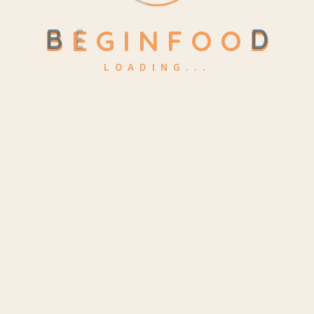
B
E
G
I
N
F
O
O
D
August 5, 2026
พ่อแม่ไม่มีเวลา…เล่นกับลูกวันละ 15 นาที
LOADING...
เล่นอะไรดี?
คล็ดลับให้ลูกยอมกินอาหารทุกมื้
อ
🍽️ เด็กกินยาก…ไม่ต้องเครียด! เคล็ดลับให้ลูกยอมกิน
อาหารทุกมื้อ หนึ่งในปัญหายอดฮิตของคุณพ่อคุณแม่
มือใหม่คือ “ลูกไม่ยอมกินข้าว” บางวันป้อนก็ปัด บาง
วันกลืนแต่ไม่ยอมเคี้ยว หรือบางครั้งเลือกกินอยู่ไม่กี่
อย่างจนคุณแม่เครียด 😅 แต่จริง ๆ แล้ว พฤติกรรม
“กินยาก” ของเด็กเล็กเป็นเรื่องปกติที่สามารถค่อย ๆ
ปรับได้ค่ะ วันนี้ Begin Baby Food มีเคล็ดลับง่าย ๆ ที่จะ