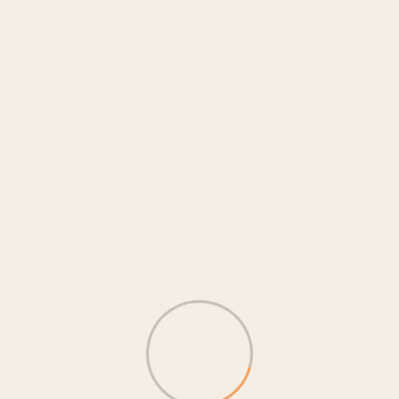
เองในมื้ออาหารค่ะ บางครั้งสาเหตุไม่ได้มาจากเด็ก
ดื้อ แต่อาจเกิดจาก อิ่มนม อิ่มขนม เบื่อเมนูเดิม
Read More
August 6, 2026
บ้านทั้งหลัง คือสนามเด็กเล่นที่ดีที่สุด