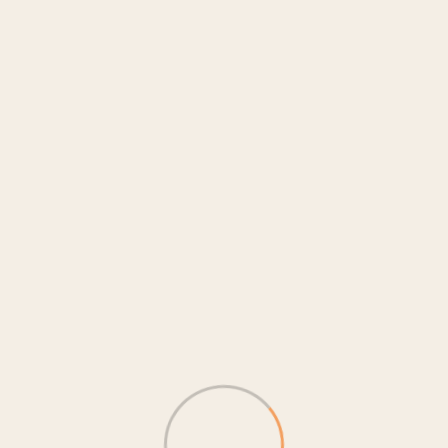
#เด็กกินยาก
#อาหารเด็ก #เมนูเด็ก #อาหารเสริมเด็ก #ไม่
เติมน้ำตาล
#อาหารเด็ก #ลูกน้อย #แม่มือใหม่
#คุณพ่อเลี้ยงลูก
#อาหารเด็กแบบแม่ๆเลือก
#กินง่ายลูกชอบ
#แม่สะดวกใจ
#BLWอาหารเด็ก
#BLWThailand
#ลูกไม่กินข้าว
#อาหารเด็ก6เดือน
#เลี้ยงลูกเชิงบวก
#BLW