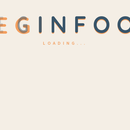
ข้า
E
G
I
N
F
O
บว
เสร
เด็
เข้
LOADING...
เด็
น้
ธาต
กว่
สำเ
เด็
หว
กิน
เด็
ถือ
เด็