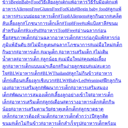
ข้าว
BeginBabyFood
วิธีเลี้ยงลูก
เด็กแพ้อาหาร
วิธีรับมือเด็กแพ้
อาหาร
AllergenFree
GlutenFreeForKids
#Begin baby food
#ลูกแพ้
อาหาร
#ระบบย่อยอาหารเด็ก
#Top8Allergens
#ลูกกินยาก
#เคล็ด
ลับเลี้ยงลูก
#โภชนาการเด็กเล็ก
#Top8Free
#แพ้แป้งสาลี
#ขนม
สำหรับเด็ก
#RicePuff
#อาหารTop8Free
#อ่านฉลากก่อน
ซื้อ
#สุขภาพเด็ก
#อ่านฉลากอาหารเด็ก
#สารก่อภูมิแพ้
#สารก่อ
ภูมิแพ้อันดับ 8
#ไม่มีกลูเตน
#ฉลากโภชนาการ
#แม่มือใหม่
#เด็ก
กินยาก
#อาหารเด็ก #เมนูเด็ก #อาหารเสริมเด็ก #ไม่เติม
น้ำตาล
#อาหารเด็ก #ลูกน้อย #แม่มือใหม่
#คุณพ่อเลี้ยง
ลูก
#อาหารเด็กแบบแม่ๆเลือก
#กินง่ายลูกชอบ
#แม่สะดวก
ใจ
#BLWอาหารเด็ก
#BLWThailand
#ลูกไม่กินข้าว
#อาหาร
เด็ก6เดือน
#เลี้ยงลูกเชิงบวก
#BLW
#BabyLedWeaning
#ฝึกลูกกิน
เอง
#อาหารเสริมลูก
#พัฒนาการเด็ก
#อาหารเสริมสมอง
เด็ก
#พัฒนาการสมองเด็ก
#เลี้ยงลูกอย่างเข้าใจ
#อาหารเด็ก
เล็ก
#อาหารเสริมเด็ก
#ลูก6เดือน
#ตารางอาหารเด็ก
#เด็กกิน
น้อย
#อาหารเสริมตามวัย
#ธาตุเหล็กเด็ก
#ลูกขาดธาตุ
เหล็ก
#อาหารต้องห้ามเด็ก
#อาหารเด็กต่ำกว่า1ปี
#ลูกติด
ขนม
#เด็กไม่กินข้าว
#อาหารเด็กสำเร็จรูป
#อาหารเด็กพร้อม