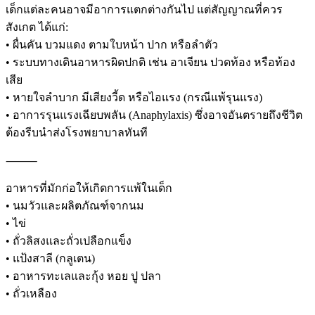
เด็กแต่ละคนอาจมีอาการแตกต่างกันไป แต่สัญญาณที่ควร
สังเกต ได้แก่:
• ผื่นคัน บวมแดง ตามใบหน้า ปาก หรือลำตัว
• ระบบทางเดินอาหารผิดปกติ เช่น อาเจียน ปวดท้อง หรือท้อง
เสีย
• หายใจลำบาก มีเสียงวี้ด หรือไอแรง (กรณีแพ้รุนแรง)
• อาการรุนแรงเฉียบพลัน (Anaphylaxis) ซึ่งอาจอันตรายถึงชีวิต
ต้องรีบนำส่งโรงพยาบาลทันที
⸻
อาหารที่มักก่อให้เกิดการแพ้ในเด็ก
• นมวัวและผลิตภัณฑ์จากนม
• ไข่
• ถั่วลิสงและถั่วเปลือกแข็ง
• แป้งสาลี (กลูเตน)
• อาหารทะเลและกุ้ง หอย ปู ปลา
• ถั่วเหลือง