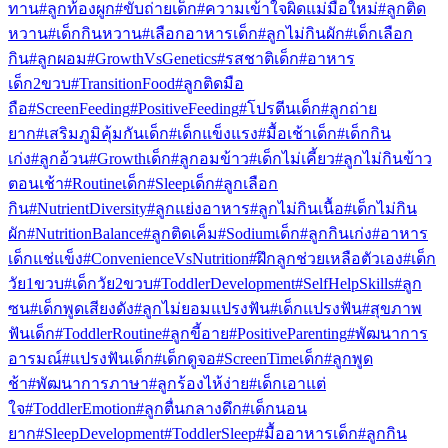
ทาน
#ลูกท้องผูก
#ขับถ่ายเด็ก
#ความเข้าใจผิดแม่มือใหม่
#ลูกติด
หวาน
#เด็กกินหวาน
#เลือกอาหารเด็ก
#ลูกไม่กินผัก
#เด็กเลือก
กิน
#ลูกผอม
#GrowthVsGenetics
#รสชาติเด็ก
#อาหาร
เด็ก2ขวบ
#TransitionFood
#ลูกติดมือ
ถือ
#ScreenFeeding
#PositiveFeeding
#โปรตีนเด็ก
#ลูกถ่าย
ยาก
#เสริมภูมิคุ้มกันเด็ก
#เด็กแข็งแรง
#มื้อเช้าเด็ก
#เด็กกิน
เก่ง
#ลูกอ้วน
#Growthเด็ก
#ลูกอมข้าว
#เด็กไม่เคี้ยว
#ลูกไม่กินข้าว
ตอนเช้า
#Routineเด็ก
#Sleepเด็ก
#ลูกเลือก
กิน
#NutrientDiversity
#ลูกแย่งอาหาร
#ลูกไม่กินเนื้อ
#เด็กไม่กิน
ผัก
#NutritionBalance
#ลูกติดเค็ม
#Sodiumเด็ก
#ลูกกินเก่ง
#อาหาร
เด็กแช่แข็ง
#ConvenienceVsNutrition
#ฝึกลูกช่วยเหลือตัวเอง
#เด็ก
วัย1ขวบ
#เด็กวัย2ขวบ
#ToddlerDevelopment
#SelfHelpSkills
#ลูก
ซน
#เด็กพูดเสียงดัง
#ลูกไม่ยอมแปรงฟัน
#เด็กแปรงฟัน
#สุขภาพ
ฟันเด็ก
#ToddlerRoutine
#ลูกขี้อาย
#PositiveParenting
#พัฒนาการ
อารมณ์
#แปรงฟันเด็ก
#เด็กดูจอ
#ScreenTimeเด็ก
#ลูกพูด
ช้า
#พัฒนาการภาษา
#ลูกร้องไห้ง่าย
#เด็กเอาแต่
ใจ
#ToddlerEmotion
#ลูกตื่นกลางดึก
#เด็กนอน
ยาก
#SleepDevelopment
#ToddlerSleep
#มื้ออาหารเด็ก
#ลูกกิน