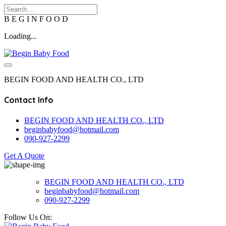
B
E
G
I
N
F
O
O
D
Loading...
BEGIN FOOD AND HEALTH CO., LTD
Contact Info
BEGIN FOOD AND HEALTH CO., LTD
beginbabyfood@hotmail.com
090-927-2299
Get A Quote
Skip
to
BEGIN FOOD AND HEALTH CO., LTD
content
beginbabyfood@hotmail.com
090-927-2299
Follow Us On: