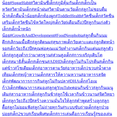
น้อย
#SugarHabit
#วิตามินซีเด็ก
#ภูมิคุ้มกันเด็ก
#เด็กเป็น
หวัด
#วิตามินเด็ก
#หน้าฝน
#วิตามินตามวัยเด็ก
#ลูกไม่ชอบดื่ม
น้ำ
#เด็กดื่มน้ำน้อย
#เด็กท้องผูก
#ToddlerHealth
#วัคซีนเด็ก
#วัคซีน
เสริมเด็ก
#วัคซีนไข้หวัดใหญ่
#เด็กวัย6เดือนถึง3ปี
#ลูกกินเก่งตัว
เล็ก
#เด็กน้ำหนัก
น้อย
#GrowthAndDevelopment
#FoodNeophobia
#ลูกตื่นกินนม
ดึก
#เลิกนมมื้อดึก
#ลูกติดนม
#สุขภาพเด็กวัยเตาะแตะ
#ลูกติดหน้า
จอ
#เด็กวัย1ถึง3ปี
#คุณพ่อคุณแม่วัยทำงาน
#เด็กกินแต่นม
#ลูกตัว
เล็ก
#ลูกสูงต่ำกว่ามาตรฐาน
#ส่วนสูงเด็ก
#การเจริญเติบโต
เด็ก
#สมาธิสั้นเด็ก
#เด็กซน
#ADHDเด็ก
#ลูกไม่กินโปรตีน
#เด็กกิน
แต่ข้าว
#โซเดียมเด็ก
#อาหารตามวัย
#อาหารเด็ก1ขวบ
#น้ำตาล
เทียมเด็ก
#หญ้าหวานเด็ก
#สารให้ความหวาน
#อาหารรสจัด
เด็ก
#พัฒนาการการกิน
#ลูกไม่กินปลา
#DHAเด็ก
#โอเม
ก้า3เด็ก
#พัฒนาการสมอง
#ลูกดูYouTubeตอนกินข้าว
#ลูกกินเมนู
เดิม
#สารอาหารเด็ก
#ลูกกินช้า
#ลูกใช้เวลากินข้าวนาน
#จิตวิทยา
เด็ก
#ลูกวัย1ถึง3ปี
#สร้างความมั่นใจให้ลูก
#คำพูดสร้างลูก
#ลูก
ดื้อ
#ลูกไม่ยอมฟัง
#ลูกไม่ถ่ายทุกวัน
#ระบบขับถ่ายเด็ก
#ลูกป่วย
บ่อย
#เด็ก2ขวบ
#เรียนพิเศษเด็ก
#การเล่นคือการเรียนรู้
#ของเล่น