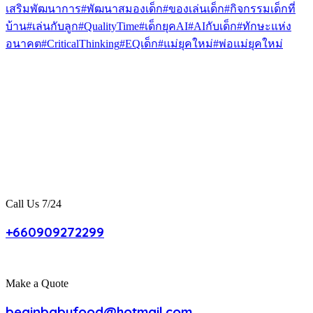
เสริมพัฒนาการ
#พัฒนาสมองเด็ก
#ของเล่นเด็ก
#กิจกรรมเด็กที่
บ้าน
#เล่นกับลูก
#QualityTime
#เด็กยุคAI
#AIกับเด็ก
#ทักษะแห่ง
อนาคต
#CriticalThinking
#EQเด็ก
#แม่ยุคใหม่
#พ่อแม่ยุคใหม่
Call Us 7/24
+660909272299
Make a Quote
beginbabyfood@hotmail.com