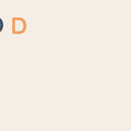
O
D
Recent Posts
September 3, 2025
มื้ออาหารสุขภาพ สร้างนิสัย
การกินดีตั้งแต่วัยเด็กเด็ก
September 3, 2025
เริ่มต้นมื้อแรกของลูกน้อยให้
ปลอดภัยและมีประโยชน์
September 3, 2025
6 วิธีเปลี่ยนเด็กทานยาก ให้ทาน
ง่าย