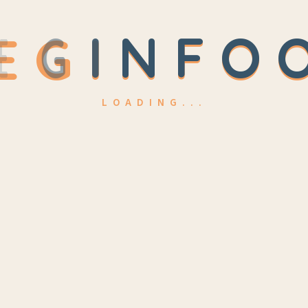
E
G
I
N
F
O
LOADING...