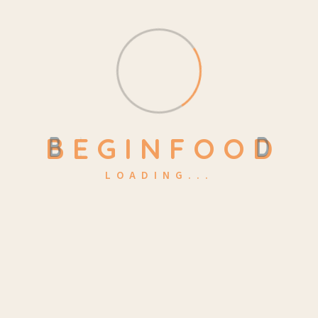
#กินง่ายลูกชอบ
#แม่สะดวกใจ
#BLWอาหารเด็ก
#BLWThailand
#ลูกไม่กินข้าว
#อาหารเด็ก6เดือน
#เลี้ยงลูกเชิงบวก
#BLW
B
E
G
I
N
F
O
O
D
#BabyLedWeaning
#ฝึกลูกกินเอง
LOADING...
#อาหารเสริมลูก
#พัฒนาการเด็ก
#อาหารเสริมสมองเด็ก
#พัฒนาการสมองเด็ก
#เลี้ยงลูกอย่างเข้าใจ
#อาหารเด็กเล็ก