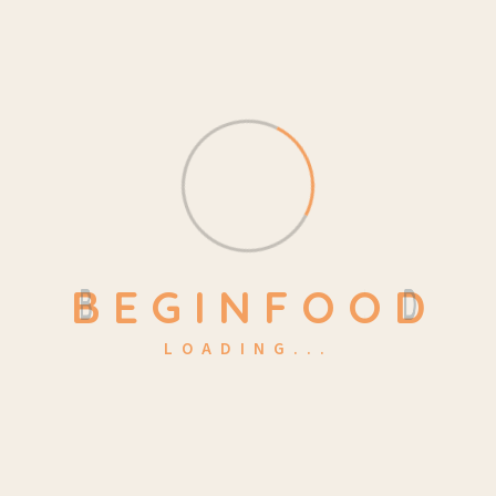
#อาหารเด็ก #ลูกน้อย #แม่มือใหม่
#คุณพ่อเลี้ยงลูก
#อาหารเด็กแบบแม่ๆเลือก
#กินง่ายลูกชอบ
#แม่สะดวกใจ
#BLWอาหารเด็ก
#BLWThailand
B
E
G
I
N
F
O
O
D
#ลูกไม่กินข้าว
#อาหารเด็ก6เดือน
LOADING...
#เลี้ยงลูกเชิงบวก
#BLW
#BabyLedWeaning
#ฝึกลูกกินเอง
#อาหารเสริมลูก
#พัฒนาการเด็ก