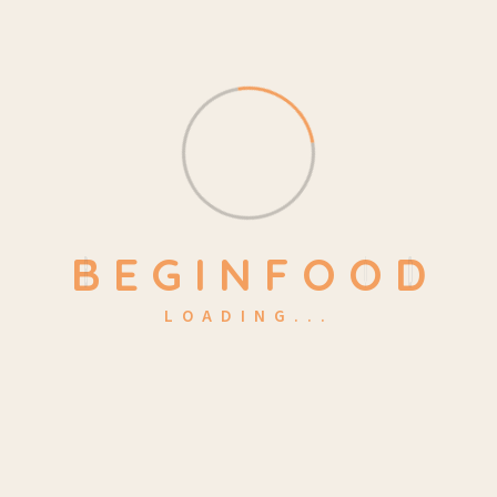
#พัฒนาการสมองเด็ก
#เลี้ยงลูกอย่างเข้าใจ
#อาหารเด็กเล็ก
#อาหารเสริมเด็ก
#ลูก6เดือน
#ตารางอาหารเด็ก
#เด็กกินน้อย
#อาหารเสริมตามวัย
#ธาตุเหล็กเด็ก
B
E
G
I
N
F
O
O
D
#ลูกขาดธาตุเหล็ก
LOADING...
#อาหารต้องห้ามเด็ก
#อาหารเด็กต่ำกว่า1ปี
#ลูกติดขนม
#เด็กไม่กินข้าว
#อาหารเด็กสำเร็จรูป
#อาหารเด็กพร้อมทาน
#ลูกท้องผูก