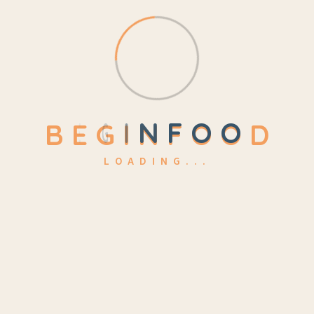
#ตารางอาหารเด็ก
#เด็กกินน้อย
#อาหารเสริมตามวัย
#ธาตุเหล็กเด็ก
#ลูกขาดธาตุเหล็ก
B
E
G
I
N
F
O
O
D
#อาหารต้องห้ามเด็ก
LOADING...
#อาหารเด็กต่ำกว่า1ปี
#ลูกติดขนม
#เด็กไม่กินข้าว
#อาหารเด็กสำเร็จรูป
#อาหารเด็กพร้อมทาน
#ลูกท้องผูก
#ขับถ่ายเด็ก
#ความเข้าใจผิดแม่มือใหม่